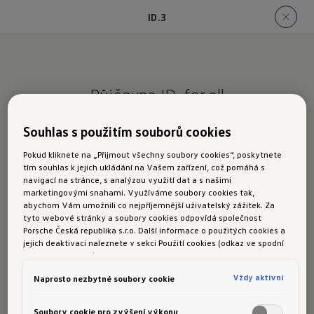
ID.3
Půjčovna ID. for all
ID.3
Souhlas s použitím souborů cookies
Pokud kliknete na „Přijmout všechny soubory cookies“, poskytnete
tím souhlas k jejich ukládání na Vašem zařízení, což pomáhá s
Půjčovné/den (2–7
Půjčovné/den (8–30
navigací na stránce, s analýzou využití dat a s našimi
dní)
dní)
marketingovými snahami. Využíváme soubory cookies tak,
abychom Vám umožnili co nejpříjemnější uživatelský zážitek. Za
tyto webové stránky a soubory cookies odpovídá společnost
Porsche Česká republika s.r.o. Další informace o použitých cookies a
999 Kč
899 Kč
jejich deaktivaci naleznete v sekci Použití cookies (odkaz ve spodní
části této stránky).
Vždy aktivní
Naprosto nezbytné soubory cookie
Soubory cookie pro zvýšení výkonu