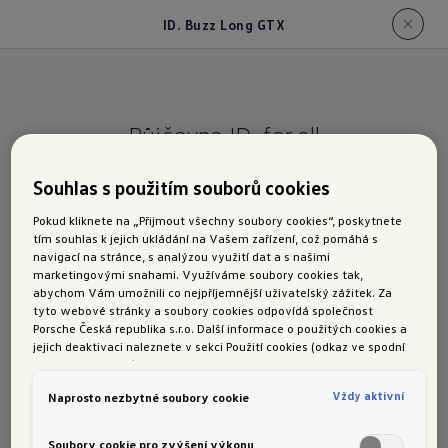
ID. Buzz Long GTX
Půjčovna ID. for all
ID. Buzz Long GTX
Souhlas s použitím souborů cookies
Pokud kliknete na „Přijmout všechny soubory cookies“, poskytnete
tím souhlas k jejich ukládání na Vašem zařízení, což pomáhá s
Půjčovné/den (2–7
Půjčovné/den (8–30
navigací na stránce, s analýzou využití dat a s našimi
dní)
dní)
marketingovými snahami. Využíváme soubory cookies tak,
abychom Vám umožnili co nejpříjemnější uživatelský zážitek. Za
tyto webové stránky a soubory cookies odpovídá společnost
Porsche Česká republika s.r.o. Další informace o použitých cookies a
1 999 Kč
1 499 Kč
jejich deaktivaci naleznete v sekci Použití cookies (odkaz ve spodní
části této stránky).
Vždy aktivní
Naprosto nezbytné soubory cookie
Soubory cookie pro zvýšení výkonu