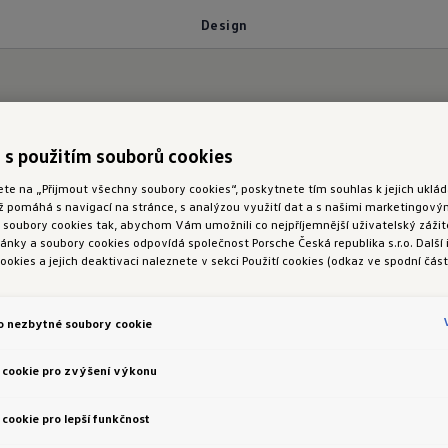
Design
vé éry
 s použitím souborů cookies
ete na „Přijmout všechny soubory cookies“, poskytnete tím souhlas k jejich ukl
ož pomáhá s navigací na stránce, s analýzou využití dat a s našimi marketingov
oubory cookies tak, abychom Vám umožnili co nejpříjemnější uživatelský zážite
nky a soubory cookies odpovídá společnost Porsche Česká republika s.r.o. Další
ookies a jejich deaktivaci naleznete v sekci Použití cookies (odkaz ve spodní část
gmentu kompaktních SUV zaujímá ID. Cross již dík
o nezbytné soubory cookie
a nadčasovému designu, který z něj činí nepřehlédn
o designového jazyka značky Volkswagen „Pure Positi
 cookie pro zvýšení výkonu
patický výraz a překvapivé detaily – Secret Sauce. V 
cookie pro lepší funkčnost
ejistě na silnici působící SUV. Je jisté: ID. Cross 