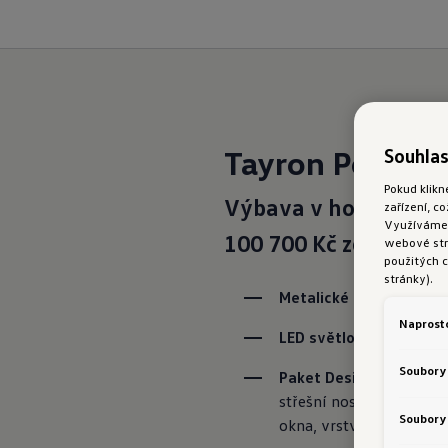
Tayron People
Souhlas
Pokud klikn
Výbava v hodnotě
zařízení, c
Využíváme s
100 700 Kč zdarma:
webové strá
použitých c
stránky).
Metalické lakování
Naprost
LED světlomety Plus
Soubory
Paket Design
 (stříbrně 
střešní nosiče, zatmaven
Soubory 
okna, vrstvená akustická