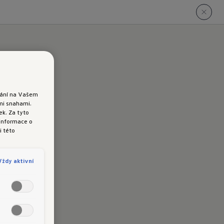
ádání na Vašem
ými snahami.
k. Za tyto
 informace o
i této
Vždy aktivní