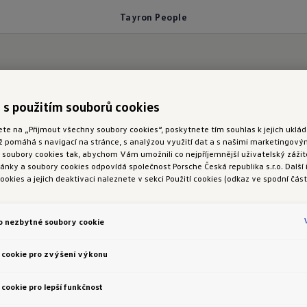
Tayron People
 s použitím souborů cookies
ete na „Přijmout všechny soubory cookies“, poskytnete tím souhlas k jejich ukl
ož pomáhá s navigací na stránce, s analýzou využití dat a s našimi marketingov
oubory cookies tak, abychom Vám umožnili co nejpříjemnější uživatelský zážite
nky a soubory cookies odpovídá společnost Porsche Česká republika s.r.o. Další
ookies a jejich deaktivaci naleznete v sekci Použití cookies (odkaz ve spodní část
o nezbytné soubory cookie
 cookie pro zvýšení výkonu
eloxované 
á zadní 
cookie pro lepší funkčnost
 skla)