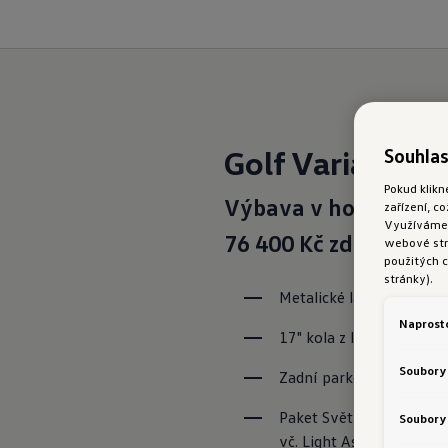
Golf Variant Pe
Souhlas
Pokud klikn
Výbava v hodnotě
zařízení, c
Využíváme s
76 400 Kč zdarma:
webové strá
použitých c
stránky).
Metalické lakování
Naprost
17" kola z lehké slitiny
Soubory
Zadní parkovací kamera
Paket Světla a výhled 
Soubory 
vč. Light Assist