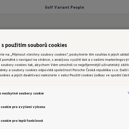
Golf Variant People
ople
 s použitím souborů cookies
ete na „Přijmout všechny soubory cookies“, poskytnete tím souhlas k jejich ukl
ož pomáhá s navigací na stránce, s analýzou využití dat a s našimi marketingov
oubory cookies tak, abychom Vám umožnili co nejpříjemnější uživatelský zážite
nky a soubory cookies odpovídá společnost Porsche Česká republika s.r.o. Další
ookies a jejich deaktivaci naleznete v sekci Použití cookies (odkaz ve spodní část
o nezbytné soubory cookie
 cookie pro zvýšení výkonu
cookie pro lepší funkčnost