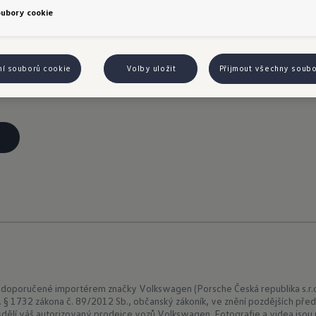
oubory cookie
 zamykání 
Pro 
ní souborů cookie
Volby uložit
Přijmout všechny soub
l a Car2X
 doporučené importérem značky Volkswagen (Porsche Česká republika s.r.o
t. § 1732 zákona č. 89/2012 Sb., občanský zákoník, ve znění pozdějších předp
ělí váš autorizovaný prodejce vozů Volkswagen. Fotografie a videa jsou p