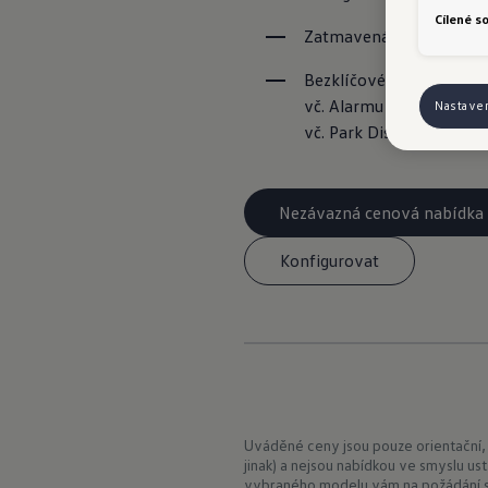
Cílené s
Zatmavená zadní okna
Bezklíčové odemykání a
vč. Alarmu & Park Assist 
Nastave
vč. Park Distance Contro
Nezávazná cenová nabídka
Konfigurovat
Uváděné ceny jsou pouze orientační,
jinak) a nejsou nabídkou ve smyslu us
vybraného modelu vám na požádání sd