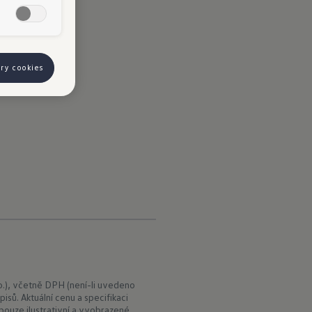
ory cookies
.), včetně DPH (není-li uvedeno
isů. Aktuální cenu a specifikaci
ouze ilustrativní a vyobrazené