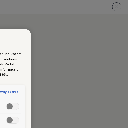
ádání na Vašem
ými snahami.
k. Za tyto
 informace o
i této
Vždy aktivní